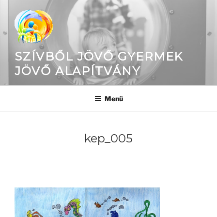
Tartalomhoz
SZÍVBŐL JÖVŐ GYERMEK
JÖVŐ ALAPÍTVÁNY
Menü
kep_005