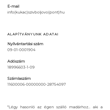
E-mail
info(kukac)szivboljovo(pont)hu
ALAPÍTVÁNYUNK ADATAI
Nyílvántartási szám
09-01-0001904
Adószám
18996603-1-09
Számlaszám
11600006-00000000-28754097
"Légy hasonló az égen szálló madárhoz... aki a