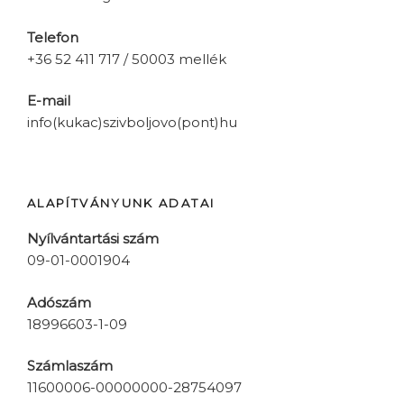
Telefon
+36 52 411 717 / 50003 mellék
E-mail
info(kukac)szivboljovo(pont)hu
ALAPÍTVÁNYUNK ADATAI
Nyílvántartási szám
09-01-0001904
Adószám
18996603-1-09
Számlaszám
11600006-00000000-28754097