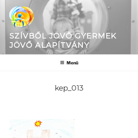
Tartalomhoz
SZÍVBŐL JÖVŐ GYERMEK
JÖVŐ ALAPÍTVÁNY
Menü
kep_013