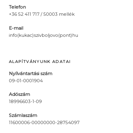
Telefon
+36 52 411 717 / 50003 mellék
E-mail
info(kukac)szivboljovo(pont)hu
ALAPÍTVÁNYUNK ADATAI
Nyílvántartási szám
09-01-0001904
Adószám
18996603-1-09
Számlaszám
11600006-00000000-28754097