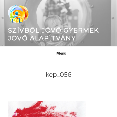
Tartalomhoz
SZÍVBŐL JÖVŐ GYERMEK
JÖVŐ ALAPÍTVÁNY
Menü
kep_056