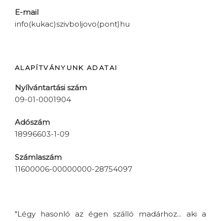
E-mail
info(kukac)szivboljovo(pont)hu
ALAPÍTVÁNYUNK ADATAI
Nyílvántartási szám
09-01-0001904
Adószám
18996603-1-09
Számlaszám
11600006-00000000-28754097
"Légy hasonló az égen szálló madárhoz... aki a