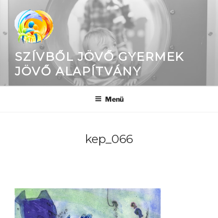
Tartalomhoz
SZÍVBŐL JÖVŐ GYERMEK
JÖVŐ ALAPÍTVÁNY
Menü
kep_066