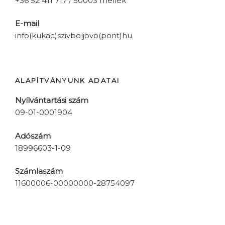
+36 52 411 717 / 50003 mellék
E-mail
info(kukac)szivboljovo(pont)hu
ALAPÍTVÁNYUNK ADATAI
Nyílvántartási szám
09-01-0001904
Adószám
18996603-1-09
Számlaszám
11600006-00000000-28754097