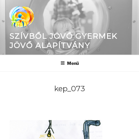
Tartalomhoz
SZÍVBŐL JÖVŐ GYERMEK
JÖVŐ ALAPÍTVÁNY
Menü
kep_073