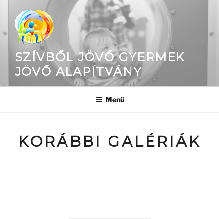
Tartalomhoz
SZÍVBŐL JÖVŐ GYERMEK
JÖVŐ ALAPÍTVÁNY
Menü
KORÁBBI GALÉRIÁK