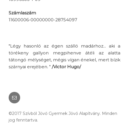
Számlaszám
11600006-00000000-28754097
"Légy hasonló az égen szálló madárhoz... aki a
törékeny gallyon megpihenve átéli az alatta
tátongó mélységet, mégis vígan énekel, mert bízik
szárnyai erejében. "
/Victor Hugo/
Email
©2017 Szívből Jövő Gyermek Jövő Alapítvány. Minden
jog fenntartva.