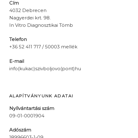
Cím
4032 Debrecen
Nagyerdei krt. 98.
In Vitro Diagnosztikai Tömb
Telefon
+36 52 411 717 / 50003 mellék
E-mail
info(kukac)szivboljovo(pont)hu
ALAPÍTVÁNYUNK ADATAI
Nyílvántartási szám
09-01-0001904
Adószám
18996603-1-09