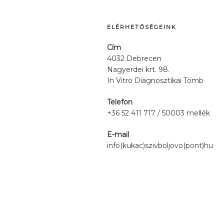
ELÉRHETŐSÉGEINK
Cím
4032 Debrecen
Nagyerdei krt. 98.
In Vitro Diagnosztikai Tömb
Telefon
+36 52 411 717 / 50003 mellék
E-mail
info(kukac)szivboljovo(pont)hu