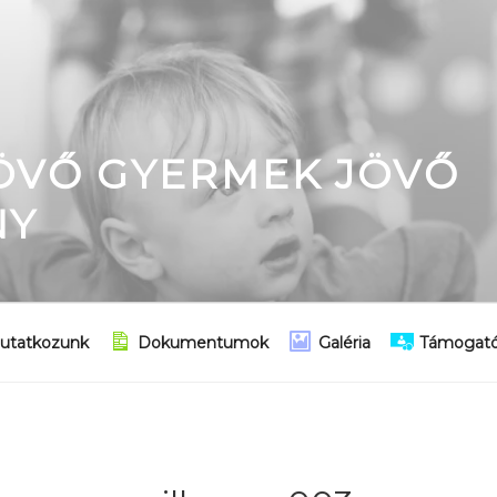
JÖVŐ GYERMEK JÖVŐ
NY
utatkozunk
Dokumentumok
Galéria
Támogató