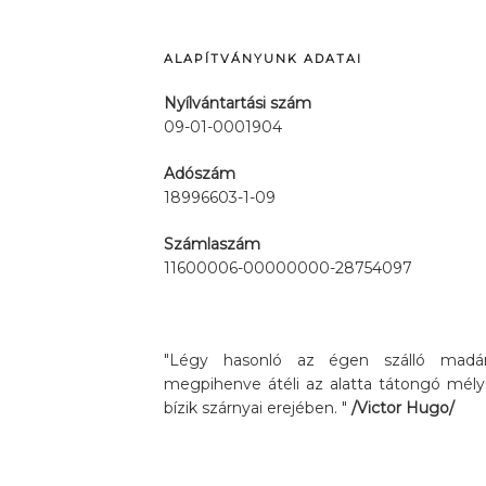
ALAPÍTVÁNYUNK ADATAI
Nyílvántartási szám
09-01-0001904
Adószám
18996603-1-09
Számlaszám
11600006-00000000-28754097
"Légy hasonló az égen szálló madárh
megpihenve átéli az alatta tátongó mély
bízik szárnyai erejében. "
/Victor Hugo/