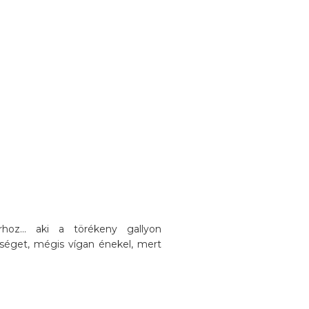
oz... aki a törékeny gallyon
séget, mégis vígan énekel, mert