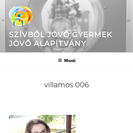
Tartalomhoz
SZÍVBŐL JÖVŐ GYERMEK
JÖVŐ ALAPÍTVÁNY
Menü
villamos 006