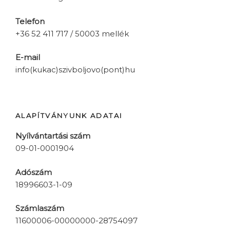
Telefon
+36 52 411 717 / 50003 mellék
E-mail
info(kukac)szivboljovo(pont)hu
ALAPÍTVÁNYUNK ADATAI
Nyílvántartási szám
09-01-0001904
Adószám
18996603-1-09
Számlaszám
11600006-00000000-28754097