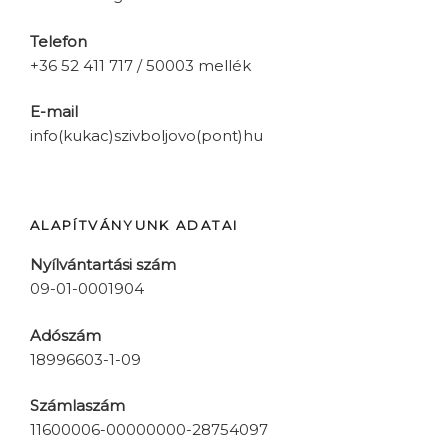
Telefon
+36 52 411 717 / 50003 mellék
E-mail
info(kukac)szivboljovo(pont)hu
ALAPÍTVÁNYUNK ADATAI
Nyílvántartási szám
09-01-0001904
Adószám
18996603-1-09
Számlaszám
11600006-00000000-28754097