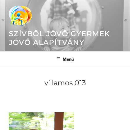
Tartalomhoz
SZÍVBŐL JÖVŐ GYERMEK
JÖVŐ ALAPÍTVÁNY
Menü
villamos 013