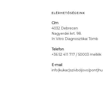
ELÉRHETŐSÉGEINK
Cím
4032 Debrecen
Nagyerdei krt. 98.
In Vitro Diagnosztikai Tömb
Telefon
+36 52 411 717 / 50003 mellék
E-mail
info(kukac)szivboljovo(pont)hu