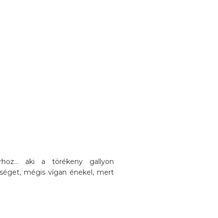
oz... aki a törékeny gallyon
séget, mégis vígan énekel, mert