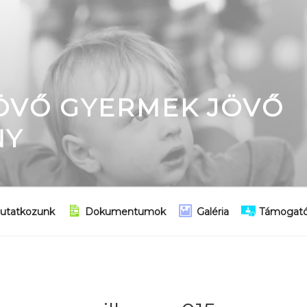
JÖVŐ GYERMEK JÖVŐ
NY
utatkozunk
Dokumentumok
Galéria
Támogató