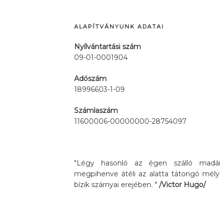
ALAPÍTVÁNYUNK ADATAI
Nyílvántartási szám
09-01-0001904
Adószám
18996603-1-09
Számlaszám
11600006-00000000-28754097
"Légy hasonló az égen szálló madárh
megpihenve átéli az alatta tátongó mély
bízik szárnyai erejében. "
/Victor Hugo/