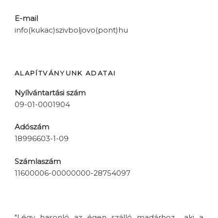
E-mail
info(kukac)szivboljovo(pont)hu
ALAPÍTVÁNYUNK ADATAI
Nyílvántartási szám
09-01-0001904
Adószám
18996603-1-09
Számlaszám
11600006-00000000-28754097
"Légy hasonló az égen szálló madárhoz... aki a