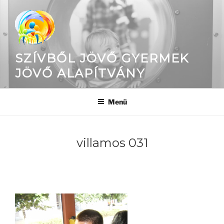
Tartalomhoz
SZÍVBŐL JÖVŐ GYERMEK
JÖVŐ ALAPÍTVÁNY
Menü
villamos 031