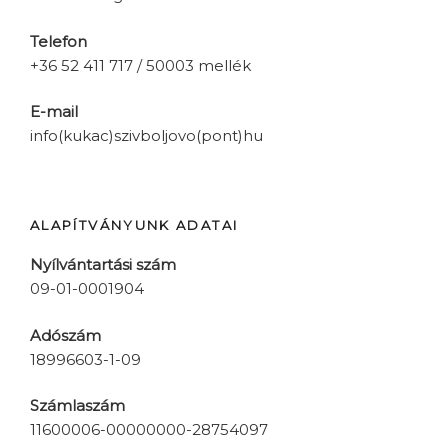
Telefon
+36 52 411 717 / 50003 mellék
E-mail
info(kukac)szivboljovo(pont)hu
ALAPÍTVÁNYUNK ADATAI
Nyílvántartási szám
09-01-0001904
Adószám
18996603-1-09
Számlaszám
11600006-00000000-28754097