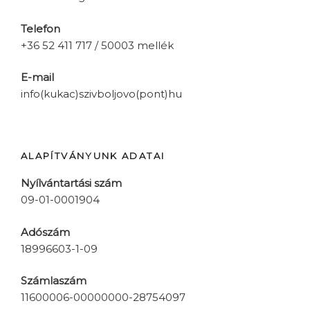
Telefon
+36 52 411 717 / 50003 mellék
E-mail
info(kukac)szivboljovo(pont)hu
ALAPÍTVÁNYUNK ADATAI
Nyílvántartási szám
09-01-0001904
Adószám
18996603-1-09
Számlaszám
11600006-00000000-28754097