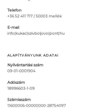
Telefon
+36 52 411 717 / 50003 mellék
E-mail
info(kukac)szivboljovo(pont)hu
ALAPÍTVÁNYUNK ADATAI
Nyílvántartási szám
09-01-0001904
Adószám
18996603-1-09
Számlaszám
11600006-00000000-28754097