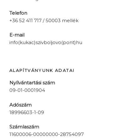
Telefon
+36 52 411 717 / 50003 mellék
E-mail
info(kukac)szivboljovo(pont)hu
ALAPÍTVÁNYUNK ADATAI
Nyílvántartási szám
09-01-0001904
Adószám
18996603-1-09
Számlaszám
11600006-00000000-28754097