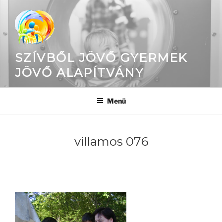
Tartalomhoz
SZÍVBŐL JÖVŐ GYERMEK
JÖVŐ ALAPÍTVÁNY
Menü
villamos 076