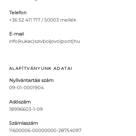
Telefon
+36 52 411 717 / 50003 mellék
E-mail
info(kukac)szivboljovo(pont)hu
ALAPÍTVÁNYUNK ADATAI
Nyílvántartási szám
09-01-0001904
Adószám
18996603-1-09
Számlaszám
11600006-00000000-28754097