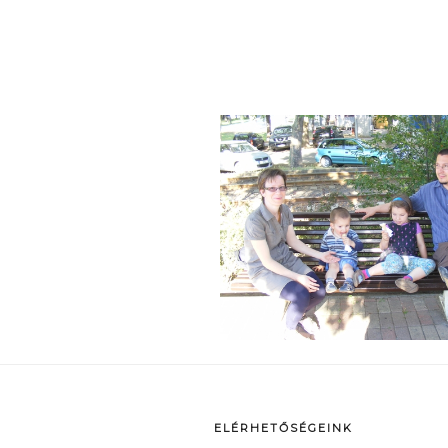
p
ELÉRHETŐSÉGEINK