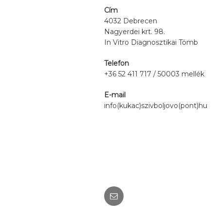
Cím
4032 Debrecen
Nagyerdei krt. 98.
In Vitro Diagnosztikai Tömb
Telefon
+36 52 411 717 / 50003 mellék
E-mail
info(kukac)szivboljovo(pont)hu
Email