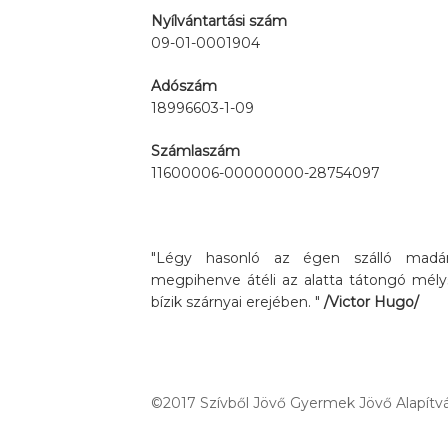
Nyílvántartási szám
09-01-0001904
Adószám
18996603-1-09
Számlaszám
11600006-00000000-28754097
"Légy hasonló az égen szálló madárh
megpihenve átéli az alatta tátongó mély
bízik szárnyai erejében. "
/Victor Hugo/
©2017 Szívből Jövő Gyermek Jövő Alapítvá