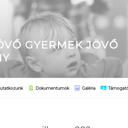
JÖVŐ GYERMEK JÖVŐ
NY
utatkozunk
Dokumentumok
Galéria
Támogató