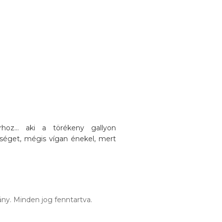
oz... aki a törékeny gallyon
séget, mégis vígan énekel, mert
ny. Minden jog fenntartva.