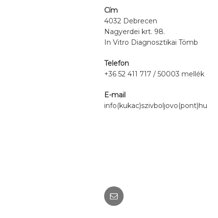
Cím
4032 Debrecen
Nagyerdei krt. 98.
In Vitro Diagnosztikai Tömb
Telefon
+36 52 411 717 / 50003 mellék
E-mail
info(kukac)szivboljovo(pont)hu
Email