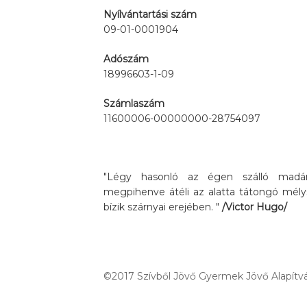
Nyílvántartási szám
09-01-0001904
Adószám
18996603-1-09
Számlaszám
11600006-00000000-28754097
"Légy hasonló az égen szálló madárh
megpihenve átéli az alatta tátongó mély
bízik szárnyai erejében. "
/Victor Hugo/
©2017 Szívből Jövő Gyermek Jövő Alapítvá