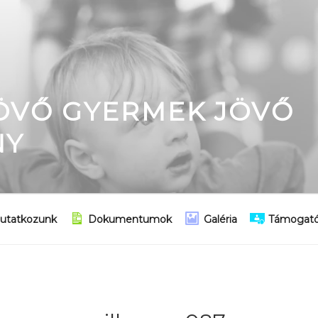
JÖVŐ GYERMEK JÖVŐ
NY
utatkozunk
Dokumentumok
Galéria
Támogató