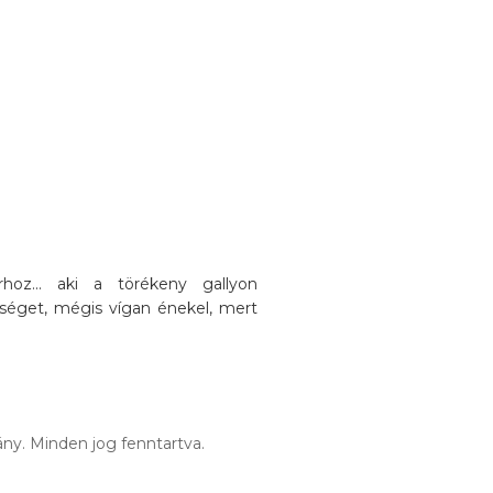
oz... aki a törékeny gallyon
séget, mégis vígan énekel, mert
ny. Minden jog fenntartva.