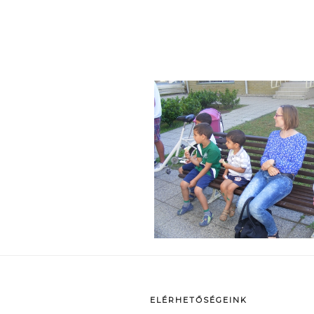
p
ELÉRHETŐSÉGEINK