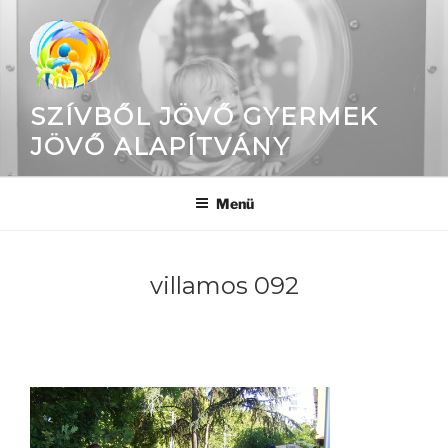
Tartalomhoz
SZÍVBŐL JÖVŐ GYERMEK
JÖVŐ ALAPÍTVÁNY
Menü
villamos 092