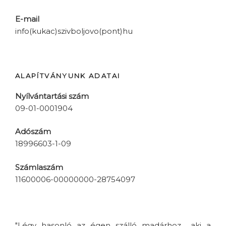
E-mail
info(kukac)szivboljovo(pont)hu
ALAPÍTVÁNYUNK ADATAI
Nyílvántartási szám
09-01-0001904
Adószám
18996603-1-09
Számlaszám
11600006-00000000-28754097
"Légy hasonló az égen szálló madárhoz... aki a