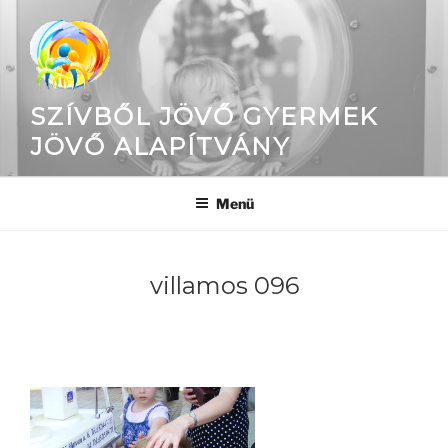
Tartalomhoz
SZÍVBŐL JÖVŐ GYERMEK
JÖVŐ ALAPÍTVÁNY
Menü
villamos 096