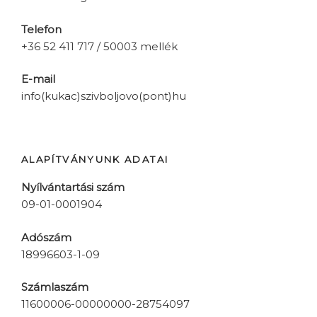
Telefon
+36 52 411 717 / 50003 mellék
E-mail
info(kukac)szivboljovo(pont)hu
ALAPÍTVÁNYUNK ADATAI
Nyílvántartási szám
09-01-0001904
Adószám
18996603-1-09
Számlaszám
11600006-00000000-28754097