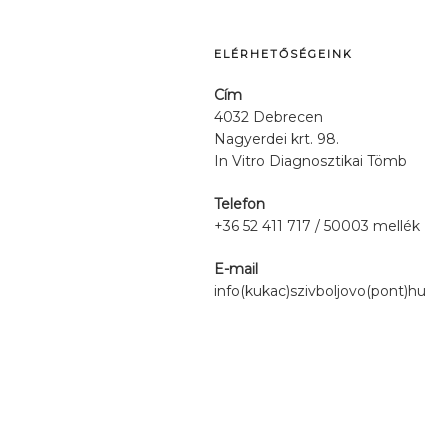
ELÉRHETŐSÉGEINK
Cím
4032 Debrecen
Nagyerdei krt. 98.
In Vitro Diagnosztikai Tömb
Telefon
+36 52 411 717 / 50003 mellék
E-mail
info(kukac)szivboljovo(pont)hu