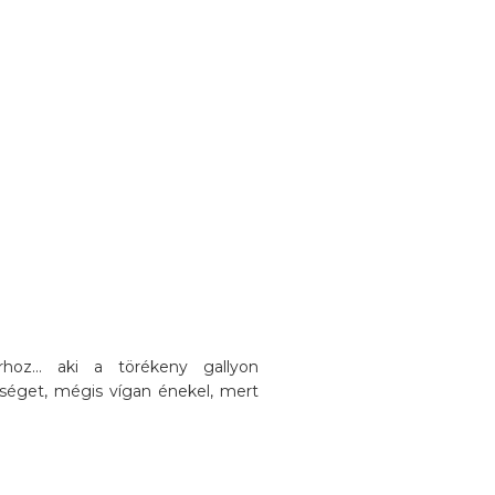
oz... aki a törékeny gallyon
séget, mégis vígan énekel, mert