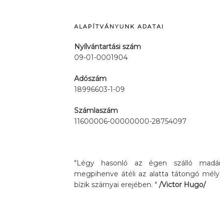
ALAPÍTVÁNYUNK ADATAI
Nyílvántartási szám
09-01-0001904
Adószám
18996603-1-09
Számlaszám
11600006-00000000-28754097
"Légy hasonló az égen szálló madárh
megpihenve átéli az alatta tátongó mély
bízik szárnyai erejében. "
/Victor Hugo/