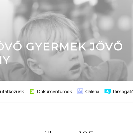
JÖVŐ GYERMEK JÖVŐ
NY
utatkozunk
Dokumentumok
Galéria
Támogató